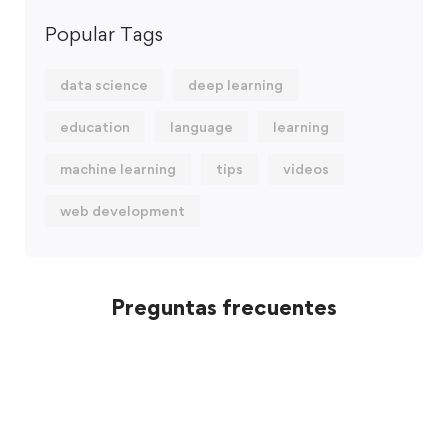
Popular Tags
data science
deep learning
education
language
learning
machine learning
tips
videos
web development
Preguntas frecuentes