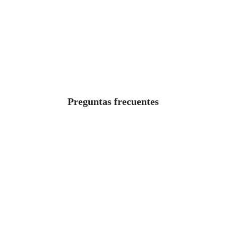
Beginner
Comprar
Añadir a lista de deseos
Preguntas frecuentes