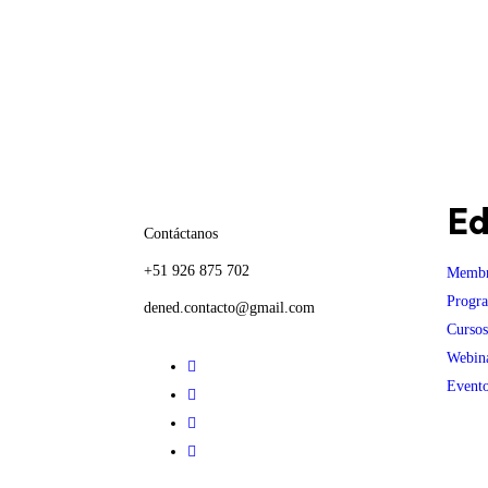
Ed
Contáctanos
+51 926 875 702
Membr
Progr
dened.contacto@gmail.com
Cursos
Webin
Evento