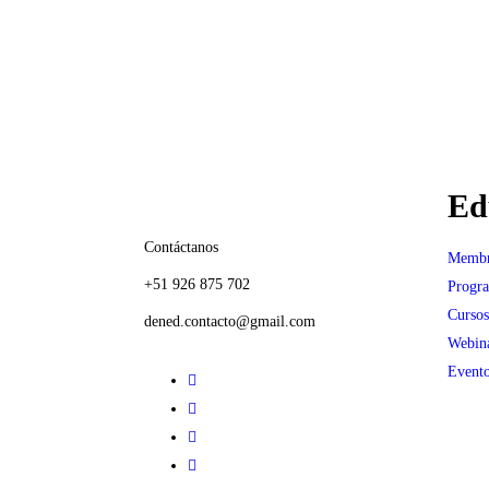
Ed
Contáctanos
Membr
+51 926 875 702
Progr
Cursos
dened.contacto@gmail.com
Webin
Evento