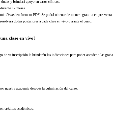
á dudas y brindará apoyo en casos clínicos.
 durante 12 meses.
demia
Dened
en formato PDF. Se podrá obtener de manera gratuita en pre-venta.
esolverá dudas posteriores a cada clase en vivo durante el curso.
 una clase en vivo?
go de su inscripción le brindarán las indicaciones para poder acceder a las grab
por nuestra academia después la culminación del curso.
.
con créditos académicos.