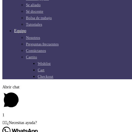
Se aliado
Sé docente
Bolsa de trabajo
Tutoriales
Equipo
Nosotros
Preguntas frecuentes
Contáctanos
Carrito
Wishlist
Cart
Checkout
Abrir chat
1
🙋‍♂️¿Necesitas ayuda?