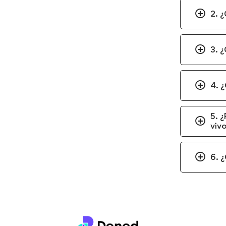
2. 
3. 
4. ¿
5. ¿
viv
6. ¿