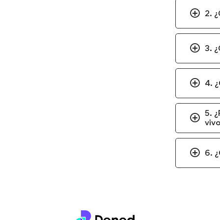
2. 
3. 
4. ¿
5. ¿
viv
6. ¿