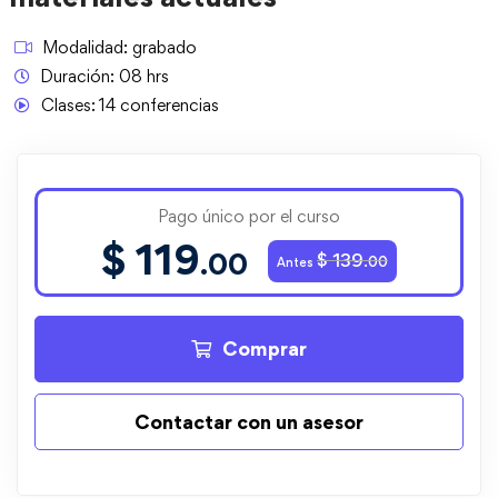
Modalidad:
grabado
Duración: 08 hrs
Clases:
14 conferencias
Pago único por el curso
$
119
.00
$
139
.00
Comprar
Contactar con un asesor