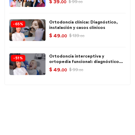
$
39
$
99
.00
.00
Ortodoncia clínica: Diagnóstico,
-65%
instalación y casos clínicos
$
49
$
139
.00
.00
Ortodoncia interceptiva y
-51%
ortopedia funcional: diagnóstico
avanzado y planificación
$
49
$
99
.00
.00
terapéutica