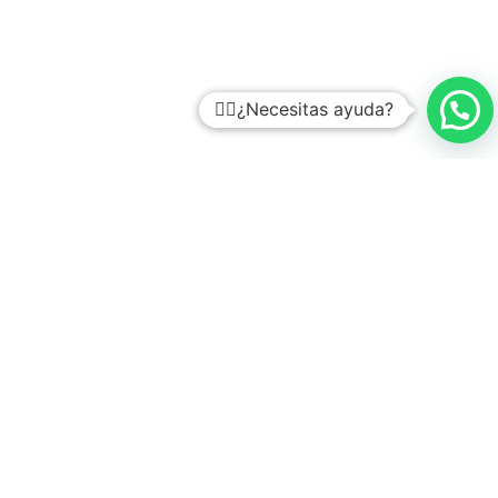
🙋‍♂️¿Necesitas ayuda?
Preguntas frecuentes
1. ¿Cómo puedo inscribirme en el curso?
2. ¿Cuáles son los métodos de pago?
3. ¿Quién puede realizar mi pago?