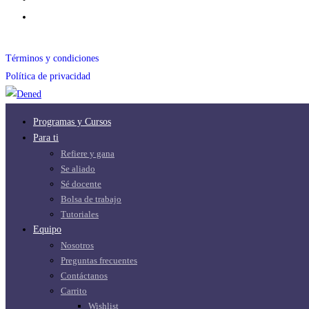
Términos y condiciones
Política de privacidad
Programas y Cursos
Para ti
Refiere y gana
Se aliado
Sé docente
Bolsa de trabajo
Tutoriales
Equipo
Nosotros
Preguntas frecuentes
Contáctanos
Carrito
Wishlist