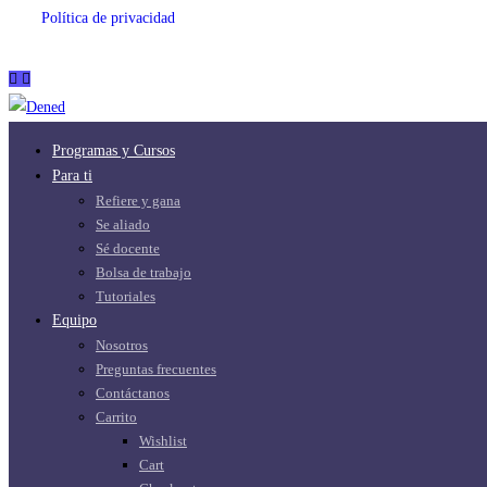
Política de privacidad
Programas y Cursos
Para ti
Refiere y gana
Se aliado
Sé docente
Bolsa de trabajo
Tutoriales
Equipo
Nosotros
Preguntas frecuentes
Contáctanos
Carrito
Wishlist
Cart