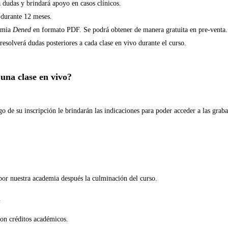
á dudas y brindará apoyo en casos clínicos.
 durante 12 meses.
demia
Dened
en formato PDF. Se podrá obtener de manera gratuita en pre-venta.
esolverá dudas posteriores a cada clase en vivo durante el curso.
 una clase en vivo?
go de su inscripción le brindarán las indicaciones para poder acceder a las grab
por nuestra academia después la culminación del curso.
.
con créditos académicos.