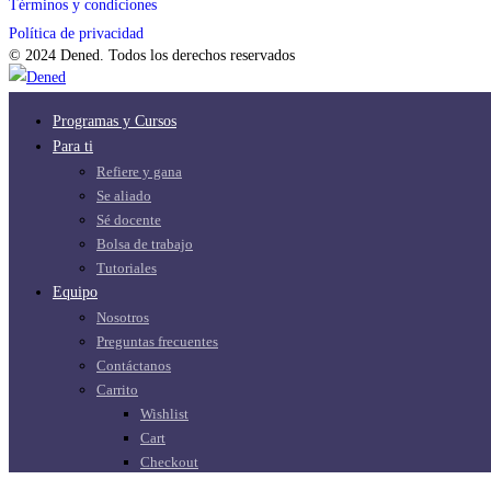
Términos y condiciones
Política de privacidad
© 2024 Dened. Todos los derechos reservados
Programas y Cursos
Para ti
Refiere y gana
Se aliado
Sé docente
Bolsa de trabajo
Tutoriales
Equipo
Nosotros
Preguntas frecuentes
Contáctanos
Carrito
Wishlist
Cart
Checkout