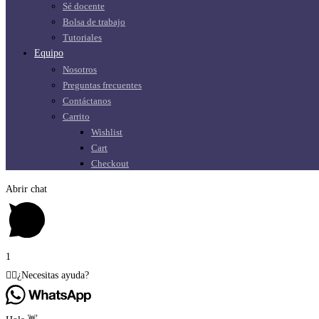
Sé docente
Bolsa de trabajo
Tutoriales
Equipo
Nosotros
Preguntas frecuentes
Contáctanos
Carrito
Wishlist
Cart
Checkout
Abrir chat
1
🙋‍♂️¿Necesitas ayuda?