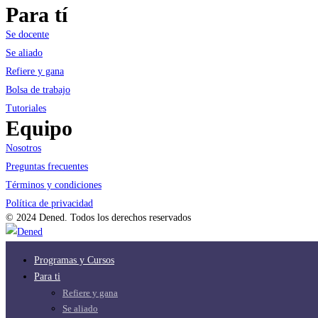
Para tí
Se docente
Se aliado
Refiere y gana
Bolsa de trabajo
Tutoriales
Equipo
Nosotros
Preguntas frecuentes
Términos y condiciones
Política de privacidad
© 2024 Dened. Todos los derechos reservados
Programas y Cursos
Para ti
Refiere y gana
Se aliado