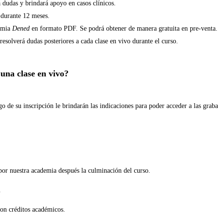
á dudas y brindará apoyo en casos clínicos.
 durante 12 meses.
demia
Dened
en formato PDF. Se podrá obtener de manera gratuita en pre-venta.
esolverá dudas posteriores a cada clase en vivo durante el curso.
 una clase en vivo?
go de su inscripción le brindarán las indicaciones para poder acceder a las grab
por nuestra academia después la culminación del curso.
.
con créditos académicos.