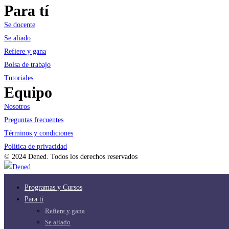
Para tí
Se docente
Se aliado
Refiere y gana
Bolsa de trabajo
Tutoriales
Equipo
Nosotros
Preguntas frecuentes
Términos y condiciones
Política de privacidad
© 2024 Dened. Todos los derechos reservados
Programas y Cursos
Para ti
Refiere y gana
Se aliado