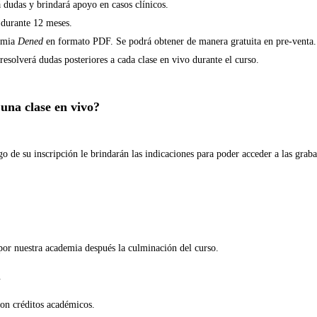
á dudas y brindará apoyo en casos clínicos.
 durante 12 meses.
demia
Dened
en formato PDF. Se podrá obtener de manera gratuita en pre-venta.
esolverá dudas posteriores a cada clase en vivo durante el curso.
 una clase en vivo?
go de su inscripción le brindarán las indicaciones para poder acceder a las grab
por nuestra academia después la culminación del curso.
.
con créditos académicos.