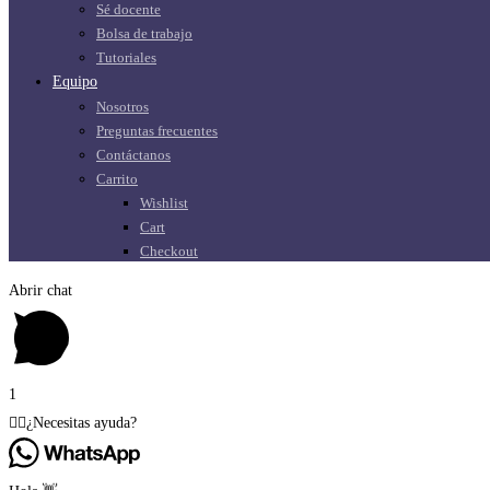
Sé docente
Bolsa de trabajo
Tutoriales
Equipo
Nosotros
Preguntas frecuentes
Contáctanos
Carrito
Wishlist
Cart
Checkout
Abrir chat
1
🙋‍♂️¿Necesitas ayuda?