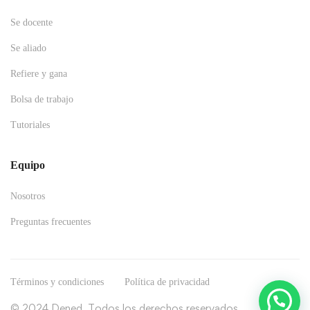
Se docente
Se aliado
Refiere y gana
Bolsa de trabajo
Tutoriales
Equipo
Nosotros
Preguntas frecuentes
Términos y condiciones
Política de privacidad
🙋‍♂️¿Necesitas ayuda?
© 2024 Dened. Todos los derechos reservados